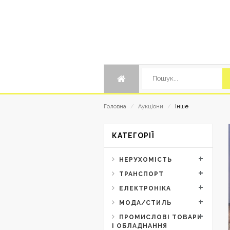
Інше
Головна
/
Аукціони
/
КАТЕГОРІЇ
НЕРУХОМІСТЬ
ТРАНСПОРТ
ЕЛЕКТРОНІКА
 299912
МОДА/СТИЛЬ
ТИНИ КОМПЛЕКСУ
ПРОМИСЛОВІ ТОВАРИ
І ОБЛАДНАННЯ