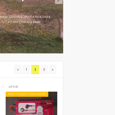
 номер 3221084000:04:004:0414,
 Луб'янська сільська рада
«
1
2
3
»
АРХІВ
РЕЄСТРАЦІЯ УЧАСНИКІВ