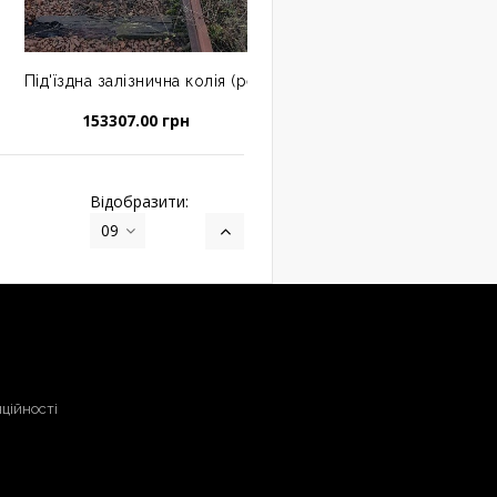
влі загальною площею 15,1 кв.м. за адресою Хмельницька обла
Під'їздна залізнична колія (рейки залізничні, тип Р43, довжин
153307.00 грн
Відобразити:
09
ційності