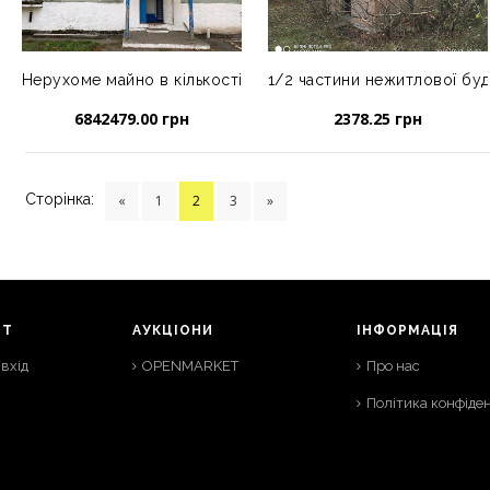
Нерухоме майно в кількості 10 одиниць
1/2 частини нежитлової буді
6842479.00 грн
2378.25 грн
Сторінка:
«
1
2
3
»
НТ
АУКЦІОНИ
ІНФОРМАЦІЯ
вхід
OPENMARKET
Про нас
Політика конфіден