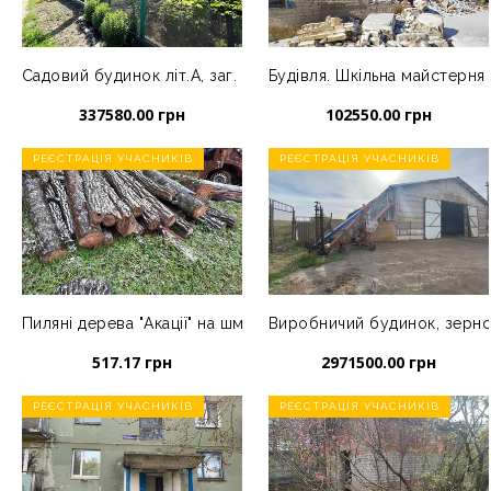
Садовий будинок літ.А, заг. площею 64 кв.м., земельна діл
Будівля. Шкільна майстерня
337580.00 грн
102550.00 грн
РЕЄСТРАЦІЯ УЧАСНИКІВ
РЕЄСТРАЦІЯ УЧАСНИКІВ
Пиляні дерева "Акації" на шматки різної довжини та діаметр
Виробничий будинок, зерносх
517.17 грн
2971500.00 грн
РЕЄСТРАЦІЯ УЧАСНИКІВ
РЕЄСТРАЦІЯ УЧАСНИКІВ