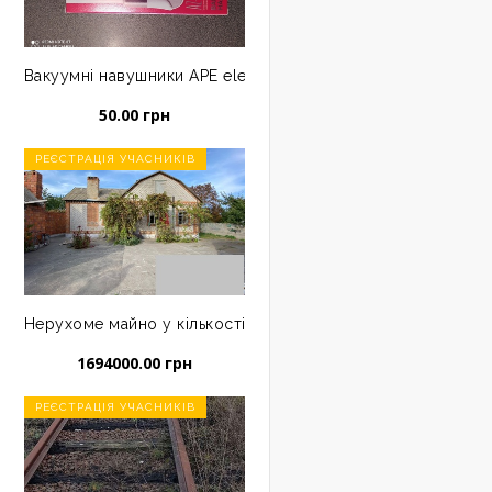
янка КН 2321584000:05:001:0325 за адресою: Запорізька обл., З
 загальною площею 288,3 кв. м. за адресою Дніпропетровська о
Вакуумні навушники АРЕ electronics AZ-007
50.00 грн
РЕЄСТРАЦІЯ УЧАСНИКІВ
у в кількості 26 штук
овище, загальна площа 1039,9 кв.м., за адресою: Дніпропетров
Нерухоме майно у кількості 3 одиниці
1694000.00 грн
РЕЄСТРАЦІЯ УЧАСНИКІВ