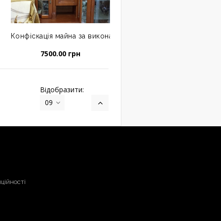
нкою, коричневого кольору, б/в
ком суду: ліжко дитяче зі спинкою, коричневого кольору, б
Конфіскація майна за виконавчим листом: набір меблів в к
7500.00 грн
Відобразити:
09
ційності