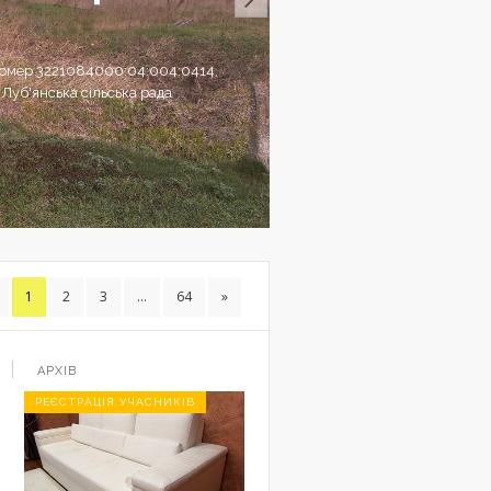
 номер 3221084000:04:004:0414,
 Луб'янська сільська рада
1
2
3
...
64
»
АРХІВ
РЕЄСТРАЦІЯ УЧАСНИКІВ