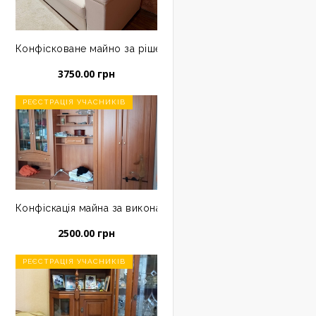
ець ( Стілець з ротанга окрашений білою фарбою), б/в
нням суду:комплект кухонний-стіл скляний на металічних ніжка
Конфісковане майно за рішенням суду:диван з екошкіри,б
3750.00 грн
РЕЄСТРАЦІЯ УЧАСНИКІВ
імнату, б/в
навчим листом:прихожа, б/в
Конфіскація майна за виконавчим листом: набір меблів в к
2500.00 грн
РЕЄСТРАЦІЯ УЧАСНИКІВ