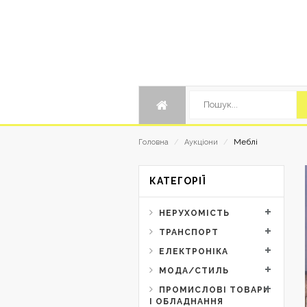
Меблі
Головна
/
Аукціони
/
КАТЕГОРІЇ
НЕРУХОМІСТЬ
ТРАНСПОРТ
ЕЛЕКТРОНІКА
 299912
МОДА/СТИЛЬ
ТИНИ КОМПЛЕКСУ
ПРОМИСЛОВІ ТОВАРИ
І ОБЛАДНАННЯ