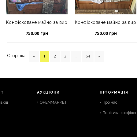
Конфісковане майно за вироком суду: ліжко дитяче зі спи
Конфісковане майно за виро
750.00 грн
750.00 грн
Сторінка:
«
1
2
3
...
64
»
НТ
АУКЦІОНИ
ІНФОРМАЦІЯ
вхід
OPENMARKET
Про нас
Політика конфіден