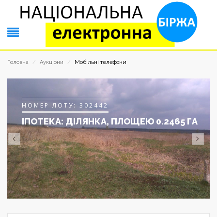
Мобільні телефони
Головна
/
Аукціони
/
НОМЕР ЛОТУ: 302442
ІПОТЕКА: ДІЛЯНКА, ПЛОЩЕЮ 0.2465 ГА