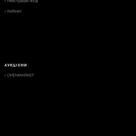
Реєстрація/вхід
Кабінет
АУКЦІОНИ
OPENMARKET