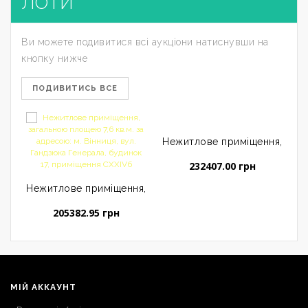
ЛОТИ
Ви можете подивитися всі аукціони натиснувши на
кнопку нижче
ПОДИВИТИСЬ ВСЕ
Нежитлове приміщення, загал
Н
232407.00 грн
Нежитлове приміщення, загальною площею 7,6 кв.м. за а
205382.95 грн
МІЙ АККАУНТ