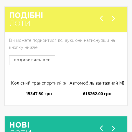
ПОДІБНІ
ЛОТИ
Ви можете подивитися всі аукціони натиснувши на
кнопку нижче
ПОДИВИТИСЬ ВСЕ
Колісний транспортний засіб ЗАЗ 110557 (вантажний пік
Автомобіль вантажний MERCE
А
15347.50 грн
618262.00 грн
НОВІ